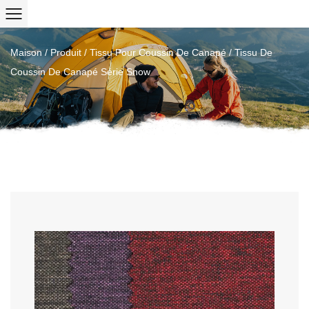
Maison
/
Produit
/
Tissu Pour Coussin De Canapé
/
Tissu De
Coussin De Canapé Série Snow