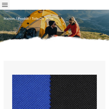
Maison
/
Produit
/
Toile De Tente